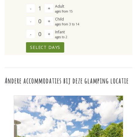
Adult
1
-
+
ages from 15
Child
0
-
+
ages from 3 to 14
Infant
0
-
+
ages to 2
SELECT DAYS
Andere accommodaties bij deze glamping locatie