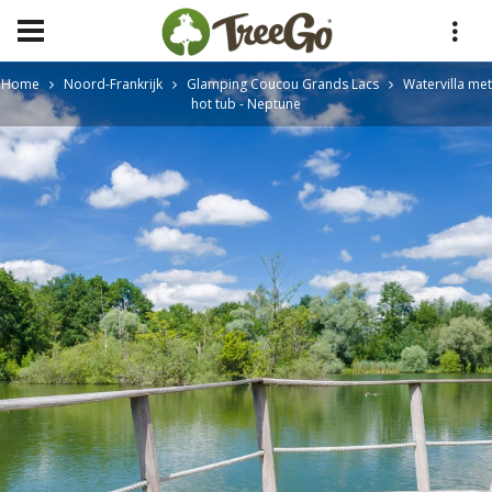
Home
Noord-Frankrijk
Glamping Coucou Grands Lacs
Watervilla met
hot tub - Neptune