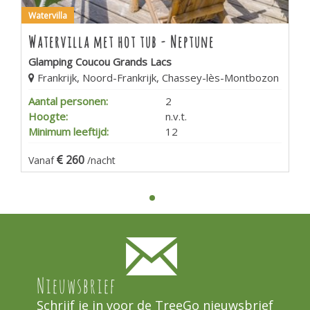
Watervilla
Watervilla met hot tub - Neptune
Glamping Coucou Grands Lacs
Frankrijk, Noord-Frankrijk, Chassey-lès-Montbozon
Aantal personen:
2
Hoogte:
n.v.t.
Minimum leeftijd:
12
260
Vanaf
/nacht
Nieuwsbrief
Schrijf je in voor de TreeGo nieuwsbrief