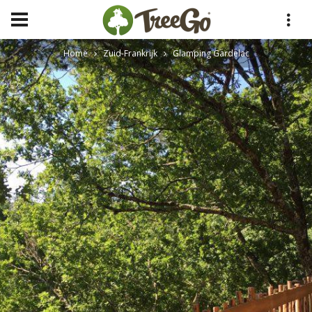
Home
Zuid-Frankrijk
Glamping Gardelac