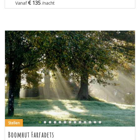
135
Vanaf
/nacht
Stellen
Boomhut Farfadets