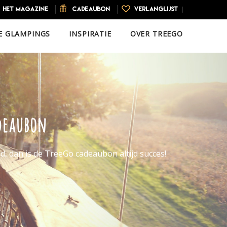
HET MAGAZINE
CADEAUBON
VERLANGLIJST
E GLAMPINGS
INSPIRATIE
OVER TREEGO
deaubon
d, dan is de TreeGo cadeaubon altijd succes!