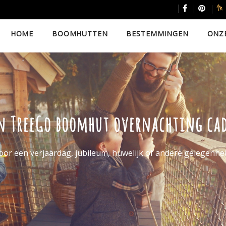
HOME
BOOMHUTTEN
BESTEMMINGEN
ONZ
en TreeGo boomhut overnachting ca
or een verjaardag, jubileum, huwelijk of andere gelegenhei