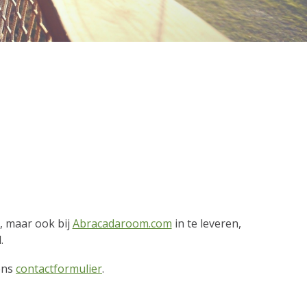
o, maar ook bij
Abracadaroom.com
in te leveren,
d.
ons
contactformulier
.