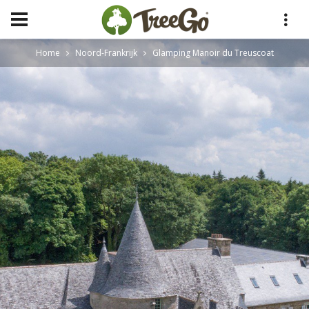
Home
Noord-Frankrijk
Glamping Manoir du Treuscoat