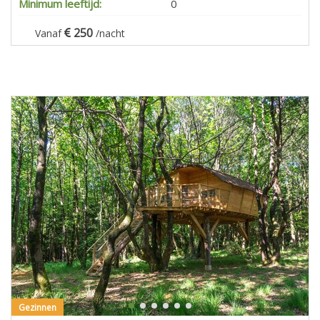
Minimum leeftijd:
0
250
Vanaf
/nacht
Gezinnen