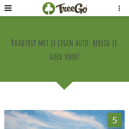
Roadtrip met je eigen auto: bereid je
goed voor!
5