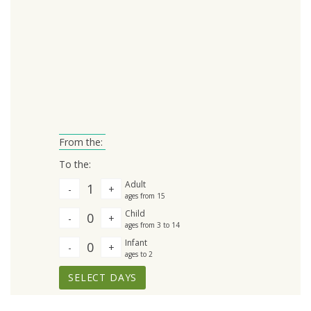
From the:
To the:
Adult
1
-
+
ages from 15
Child
0
-
+
ages from 3 to 14
Infant
0
-
+
ages to 2
SELECT DAYS