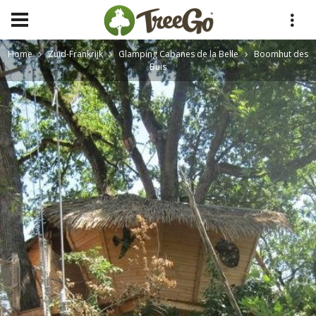
Home
Zuid-Frankrijk
Glamping Cabanes de la Belle
Boomhut des
Buis